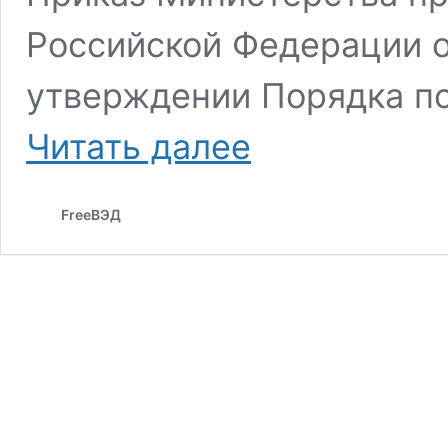
Российской Федерации о
утверждении Порядка п
Подтверждения
Читать далее
целевого
назначения
ввозимого
FreeВЭД
на
территорию
Российской
Федерации
сырья
организация-
производитель
лекарственных
средств,
медицинских
изделий
и