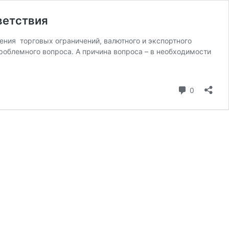
ветствия
ия торговых ограничений, валютного и экспортного
роблемного вопроса. А причина вопроса – в необходимости
коммента
0