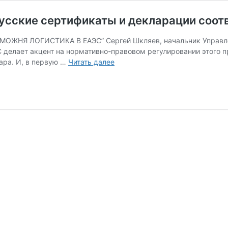
усские сертификаты и декларации соот
ОЖНЯ ЛОГИСТИКА В ЕАЭС” Сергей Шкляев, начальник Управлен
делает акцент на нормативно-правовом регулировании этого п
Почему
ара. И, в первую …
Читать далее
таможня
не
принимает
белорусские
сертификаты
и
декларации
соответствия