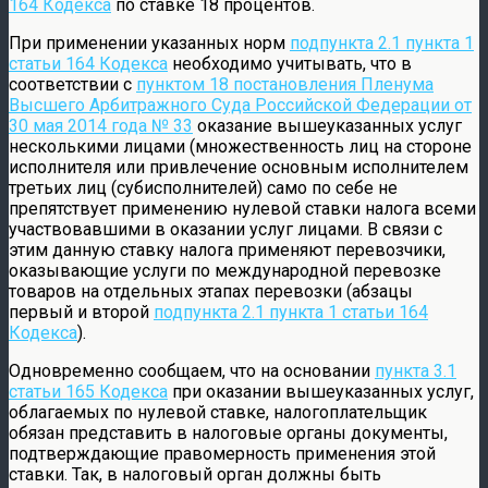
164 Кодекса
по ставке 18 процентов.
При применении указанных норм
подпункта 2.1 пункта 1
статьи 164 Кодекса
необходимо учитывать, что в
соответствии с
пунктом 18 постановления Пленума
Высшего Арбитражного Суда Российской Федерации от
30 мая 2014 года № 33
оказание вышеуказанных услуг
несколькими лицами (множественность лиц на стороне
исполнителя или привлечение основным исполнителем
третьих лиц (субисполнителей) само по себе не
препятствует применению нулевой ставки налога всеми
участвовавшими в оказании услуг лицами. В связи с
этим данную ставку налога применяют перевозчики,
оказывающие услуги по международной перевозке
товаров на отдельных этапах перевозки (абзацы
первый и второй
подпункта 2.1 пункта 1 статьи 164
Кодекса
).
Одновременно сообщаем, что на основании
пункта 3.1
статьи 165 Кодекса
при оказании вышеуказанных услуг,
облагаемых по нулевой ставке, налогоплательщик
обязан представить в налоговые органы документы,
подтверждающие правомерность применения этой
ставки. Так, в налоговый орган должны быть