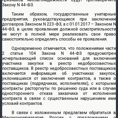
Закону N 44-ФЗ.
Таким образом, государственные унитарные
предприятия, руководствующиеся при заключении
договоров Законом N 223-ФЗ, а с 01.01.2017 – Законом N
44-ФЗ, в целях проявления должной осмотрительности
не могут в полной мере реализовать свое право
самостоятельно определять способы ее проявления.
Одновременно отмечается, что положениями части
2 статьи 104 Закона N 44-ФЗ предусмотрен
исчерпывающий список оснований для включения
участника закупки в реестр недобросовестных
поставщиков. В реестр недобросовестных поставщиков
включается информация об участниках закупок,
уклонившихся от заключения контрактов, а также о
поставщиках (подрядчиках, исполнителях), с которыми
контракты расторгнуты по решению суда или в случае
одностороннего отказа заказчика от исполнения
контракта в связи с существенным нарушением ими
условий контрактов.
В связи с изложенным предлагаем обратиться в
Минэкономразвития России с предложением о