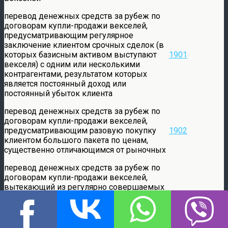
перевод денежных средств за рубеж по
договорам купли-продажи векселей,
предусматривающим регулярное
заключение клиентом срочных сделок (в
которых базисным активом выступают
1901
векселя) с одним или несколькими
контрагентами, результатом которых
является постоянный доход или
постоянный убыток клиента
перевод денежных средств за рубеж по
договорам купли-продажи векселей,
предусматривающим разовую покупку
1902
клиентом большого пакета по ценам,
существенно отличающимся от рыночных
перевод денежных средств за рубеж по
договорам купли-продажи векселей,
вытекающий из регулярно совершаемых
операций по их покупке с последующей
продажей по существенно более высоким
1903
ценам, при условии, что доход от
реализации ценных бумаг направляется на