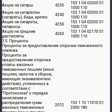
153 1 04 02030 01
Акциз на сигары
4230
1000 110
Акциз на сигариллы
153 1 04 02030 01
4240
(сигариты), биди, кретек
1000 110
Акциз на сигареты,
153 1 04 02030 01
4250
папиросы
1000 110
Акциз на средние
153 1 04 02170 01
4260
дистилляты
1000 110
2.5. Проценты
Проценты за предоставление отсрочки таможенного
платежа
Проценты за
предоставление отсрочки
уплаты ввозных
таможенных пошлин (иных
пошлин, налогов и сборов,
имеющих эквивалентное
действие), уплаченных в
соответствии с
Протоколом
о порядке
зачисления и
распределения сумм
153 1 10 11010 01
2012
ввозных таможенных
2000 180