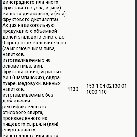
виноградного или иного
фруктового сусла, и (или)
винного дистиллята, и (или)
фруктового дистиллята)
Акциз на алкогольную
продукцию с объемной
долей этилового спирта до
9 процентов включительно
(за исключением пива,
напитков,
изготавливаемых на
основе пива, вин,
фруктовых вин, игристых
вин (шампанских), сидра,
пуаре, медовухи, винных
153 1 04 02130 01
напитков,
4130
1000 110
изготавливаемых без
добавления
ректификованного
этилового спирта,
произведенного из
пищевого сырья, и (или)
спиртованных
виноградного или иного