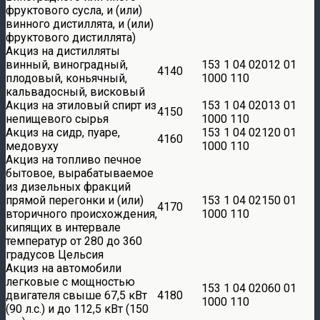
фруктового сусла, и (или)
винного дистиллята, и (или)
фруктового дистиллята)
Акциз на дистилляты
винный, виноградный,
153 1 04 02012 01
4140
плодовый, коньячный,
1000 110
кальвадосный, висковый
Акциз на этиловый спирт из
153 1 04 02013 01
4150
непищевого сырья
1000 110
Акциз на сидр, пуаре,
153 1 04 02120 01
4160
медовуху
1000 110
Акциз на топливо печное
бытовое, вырабатываемое
из дизельных фракций
прямой перегонки и (или)
153 1 04 02150 01
4170
вторичного происхождения,
1000 110
кипящих в интервале
температур от 280 до 360
градусов Цельсия
Акциз на автомобили
легковые с мощностью
153 1 04 02060 01
двигателя свыше 67,5 кВт
4180
1000 110
(90 л.с.) и до 112,5 кВт (150