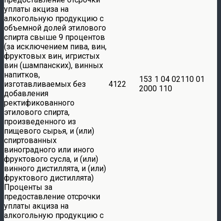
уплаты акциза на
алкогольную продукцию с
объемной долей этилового
спирта свыше 9 процентов
(за исключением пива, вин,
фруктовых вин, игристых
вин (шампанских), винных
напитков,
153 1 04 02110 01
изготавливаемых без
4122
2000 110
добавления
ректификованного
этилового спирта,
произведенного из
пищевого сырья, и (или)
спиртованных
виноградного или иного
фруктового сусла, и (или)
винного дистиллята, и (или)
фруктового дистиллята)
Проценты за
предоставление отсрочки
уплаты акциза на
алкогольную продукцию с