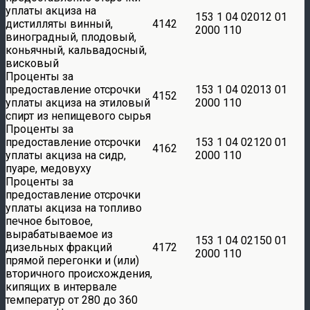
уплаты акциза на
153 1 04 02012 01
дистилляты винный,
4142
2000 110
виноградный, плодовый,
коньячный, кальвадосный,
висковый
Проценты за
предоставление отсрочки
153 1 04 02013 01
4152
уплаты акциза на этиловый
2000 110
спирт из непищевого сырья
Проценты за
предоставление отсрочки
153 1 04 02120 01
4162
уплаты акциза на сидр,
2000 110
пуаре, медовуху
Проценты за
предоставление отсрочки
уплаты акциза на топливо
печное бытовое,
вырабатываемое из
153 1 04 02150 01
дизельных фракций
4172
2000 110
прямой перегонки и (или)
вторичного происхождения,
кипящих в интервале
температур от 280 до 360