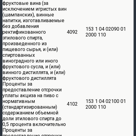
фруктовые вина (за
исключением игристых вин
(шампанских), винные
напитки, изготавливаемые
без добавления
153 1 04 02090 01
ректификованного
4092
2000 110
этилового спирта,
произведенного из
пищевого сырья, и (или)
спиртованных
виноградного или иного
фруктового сусла, и (или)
винного дистиллята, и (или)
фруктового дистиллята
Проценты за
предоставление отсрочки
уплаты акциза на пиво с
нормативным
153 1 04 02100 01
4102
(стандартизированным)
2000 110
содержанием объемной
доли этилового спирта до
0,5 процента включительно
Проценты за
предоставление отсрочки