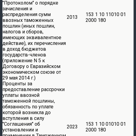
Протоколом
о порядке
зачисления и
распределения сумм
153 1 10 11010 01
2013
ввозных таможенных
2000 180
пошлин (иных пошлин,
налогов и сборов,
имеющих эквивалентное
действие), их перечисления
в доход бюджетов
государств-членов
(приложение N 5 к
Договору о Евразийском
экономическом союзе от
29 мая 2014 г.)
Проценты за
предоставление рассрочки
уплаты ввозной
таможенной пошлины,
обязанность по уплате
которой возникла до
вступления в силу
Соглашения
об
153 1 10 01010 01
2023
установлении и
2000 180
применении в Таможенном