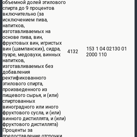
объемной долей этилового
спирта до 9 процентов
включительно (за
исключением пива,
напитков,
изготавливаемых на
основе пива, вин,
фруктовых вин, игристых
вин (шампанских), сидра,
153 1 04 02130 01
4132
пуаре, медовухи, винных
2000 110
напитков,
изготавливаемых без
добавления
ректификованного
этилового спирта,
произведенного из
пищевого сырья, и (или)
спиртованных
виноградного или иного
фруктового сусла, и (или)
винного дистиллята, и (или)
фруктового дистиллята)
Проценты за
предоставление отсрочки