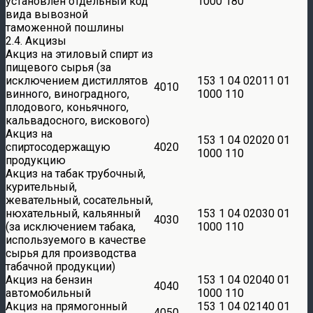
установлен отдельный код
1000 180
вида вывозной
таможенной пошлины
2.4. Акцизы
Акциз на этиловый спирт из
пищевого сырья (за
исключением дистиллятов
153 1 04 02011 01
4010
винного, виноградного,
1000 110
плодового, коньячного,
кальвадосного, вискового)
Акциз на
153 1 04 02020 01
спиртосодержащую
4020
1000 110
продукцию
Акциз на табак трубочный,
курительный,
жевательный, сосательный,
нюхательный, кальянный
153 1 04 02030 01
4030
(за исключением табака,
1000 110
используемого в качестве
сырья для производства
табачной продукции)
Акциз на бензин
153 1 04 02040 01
4040
автомобильный
1000 110
Акциз на прямогонный
153 1 04 02140 01
4050