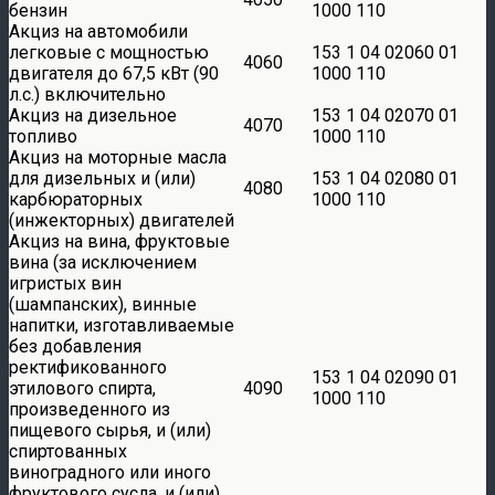
бензин
1000 110
Акциз на автомобили
легковые с мощностью
153 1 04 02060 01
4060
двигателя до 67,5 кВт (90
1000 110
л.с.) включительно
Акциз на дизельное
153 1 04 02070 01
4070
топливо
1000 110
Акциз на моторные масла
для дизельных и (или)
153 1 04 02080 01
4080
карбюраторных
1000 110
(инжекторных) двигателей
Акциз на вина, фруктовые
вина (за исключением
игристых вин
(шампанских), винные
напитки, изготавливаемые
без добавления
ректификованного
153 1 04 02090 01
этилового спирта,
4090
1000 110
произведенного из
пищевого сырья, и (или)
спиртованных
виноградного или иного
фруктового сусла, и (или)