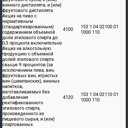
винного дистиллята, и (или)
фруктового дистиллята
Акциз на пиво с
нормативным
(стандартизированным)
153 1 04 02100 01
4100
содержанием объемной
1000 110
доли этилового спирта до
0,5 процента включительно
Акциз на алкогольную
продукцию с объемной
долей этилового спирта
свыше 9 процентов (за
исключением пива, вин,
фруктовых вин, игристых
вин (шампанских), винных
напитков,
изготавливаемых без
153 1 04 02110 01
добавления
4120
1000 110
ректификованного
этилового спирта,
произведенного из
пищевого сырья, и (или)
спиртованных