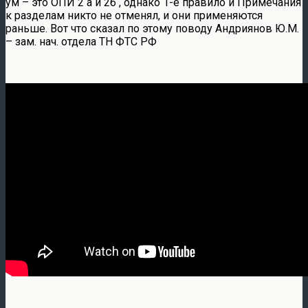
ум – это ОПИ 2 а и 2б , однако 1-е правило и Примечания
к разделам никто не отменял, и они применяются
раньше. Вот что сказал по этому поводу Андриянов Ю.М.
– зам. нач. отдела ТН ФТС РФ