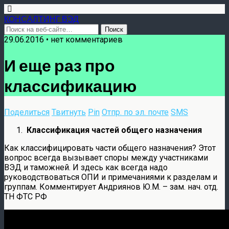
КОНСАЛТИНГ ВЭД
29.06.2016 • нет комментариев
И еще раз про
классификацию
Поделиться
Твитнуть
Pin
Отпр. по эл. почте
SMS
Классификация частей общего назначения
Как классифицировать части общего назначения? Этот
вопрос всегда вызывает споры между участниками
ВЭД и таможней. И здесь как всегда надо
руководствоваться ОПИ и примечаниями к разделам и
группам. Комментирует Андриянов Ю.М. – зам. нач. отд.
ТН ФТС РФ