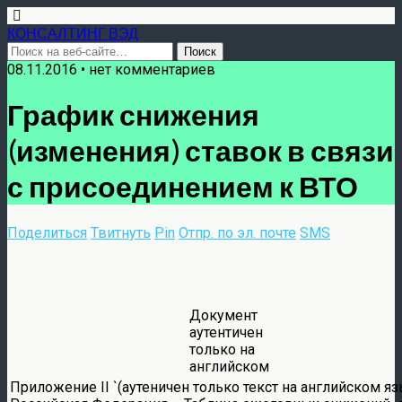
КОНСАЛТИНГ ВЭД
08.11.2016 • нет комментариев
График снижения
(изменения) ставок в связи
с присоединением к ВТО
Поделиться
Твитнуть
Pin
Отпр. по эл. почте
SMS
Документ
аутентичен
только на
английском
Приложение II `(аутеничен только текст на английском я