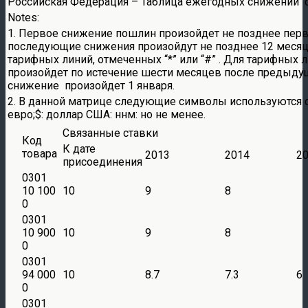
Российская Федерация – Таблица ежегодных снижений ста
Notes:
1. Первое снижение пошлин произойдет не позднее перв
последующие снижения произойдут не позднее 12 меся
тарифных линий, отмеченных “*” или “#” . Для тарифных 
произойдет по истечение шести месяцев после предыдущ
снижение произойдет 1 января.
2. В данной матрице следующие символы используются 
евро;$: доллар США: ннм: но не менее.
Связанные ставки
Код
К дате
товара
2013
2014
2
присоединения
0301
10 100
10
9
8
0
0301
10 900
10
9
8
0
0301
94 000
10
8.7
7.3
6
0
0301