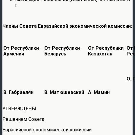
г.
Члены Совета Евразийской экономической комиссии:
От Республики
От Республики
От Республики
От
Армения
Беларусь
Казахстан
Рес
О. 
В. Габриелян
В. Матюшевский
А. Мамин
УТВЕРЖДЕНЫ
Решением Совета
Евразийской экономической комиссии