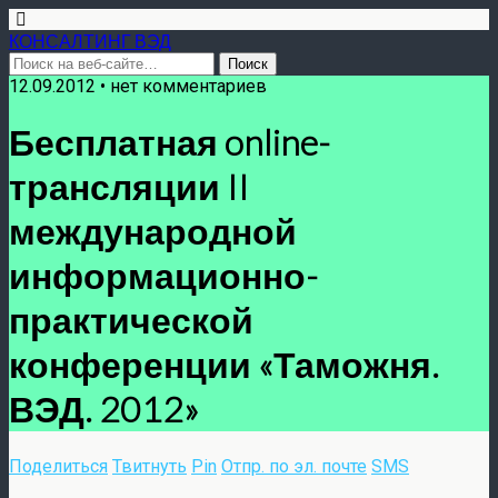
КОНСАЛТИНГ ВЭД
12.09.2012 • нет комментариев
Бесплатная online-
трансляции II
международной
информационно-
практической
конференции «Таможня.
ВЭД. 2012»
Поделиться
Твитнуть
Pin
Отпр. по эл. почте
SMS