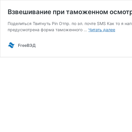
Взвешивание при таможенном осмот
Поделиться Твитнуть Pin Отпр. по эл. почте SMS Как то я н
Взвешив
предусмотрена форма таможенного …
Читать далее
при
таможе
FreeВЭД
осмотре