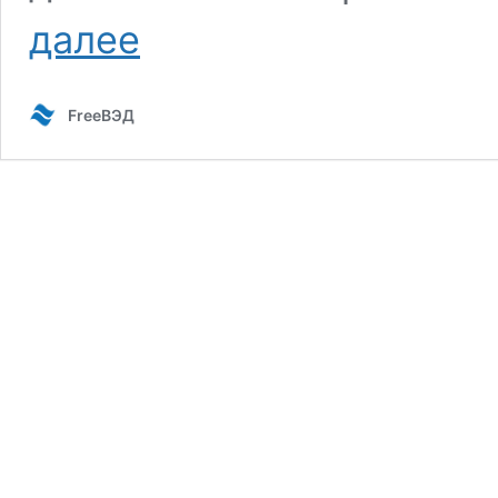
ТРЕБОВАНИЯ
далее
К
МАРКИРОВКЕ
ТОВАРОВ
FreeВЭД
ПОДЛЕЖАЩИХ
ПОДТВЕРЖДЕНИЮ
СООТВЕТСТВИЯ