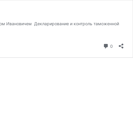
оном Ивановичем Декларирование и контроль таможенной
коммента
0