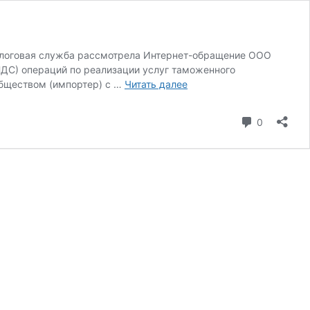
налоговая служба рассмотрела Интернет-обращение ООО
НДС) операций по реализации услуг таможенного
НДС
Обществом (импортер) с …
Читать далее
0%
(нулевой)
коммента
0
за
услуги
ТАМОЖЕННОГО
ПРЕДСТАВИТЕЛЯ